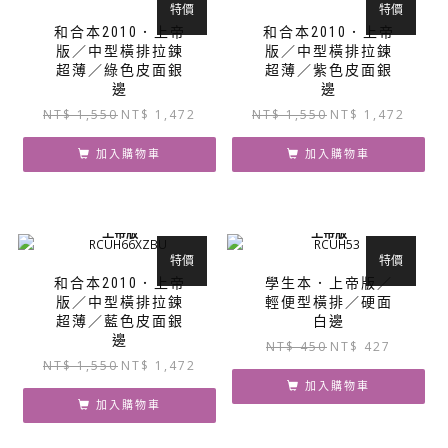
特價
特價
和合本2010．上帝
和合本2010．上帝
版／中型橫排拉鍊
版／中型橫排拉鍊
超薄／綠色皮面銀
超薄／紫色皮面銀
邊
邊
原
目
原
目
NT$
1,550
NT$
1,472
NT$
1,550
NT$
1,472
始
前
始
前
價
價
價
價
加入購物車
加入購物車
格：
格：
格：
格：
NT$ 1,550。
NT$ 1,472。
NT$ 1,550。
NT$ 1,
上帝版
上帝版
特價
特價
和合本2010．上帝
學生本．上帝版／
版／中型橫排拉鍊
輕便型橫排／硬面
超薄／藍色皮面銀
白邊
邊
原
目
NT$
450
NT$
427
原
目
NT$
1,550
NT$
1,472
始
前
始
前
價
價
加入購物車
價
價
加入購物車
格：
格：
格：
格：
NT$ 450。
NT$ 427