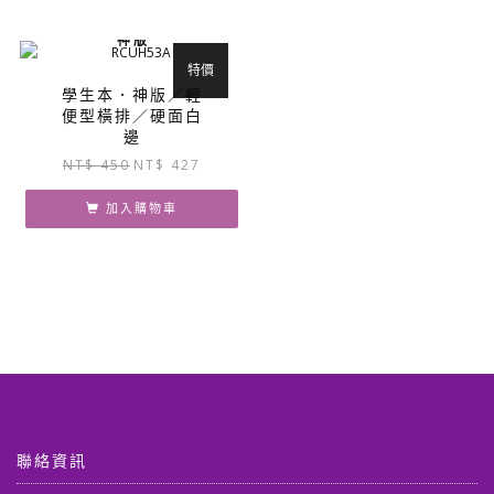
NT$ 1,550。
NT$ 1,472。
神 版
特價
學生本．神版／輕
便型橫排／硬面白
邊
原
目
NT$
450
NT$
427
始
前
價
價
加入購物車
格：
格：
NT$ 450。
NT$ 427。
聯絡資訊