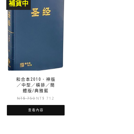
補貨中
和合本2010．神版
／中型／橫排／簡
體版/典雅藍
原
目
NT$
750
NT$
712
始
前
價
價
查看內容
格：
格：
NT$ 750。
NT$ 712。