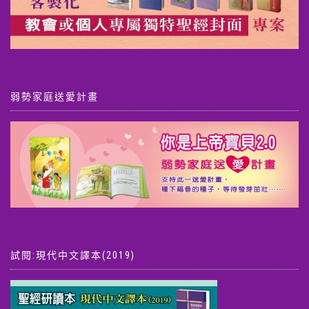
弱勢家庭送愛計畫
試閱:現代中文譯本(2019)