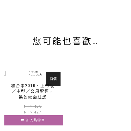
您可能也喜歡…
上帝版
特價
和合本2010．上帝版
／中型／公用聖經／
黑色硬面紅邊
原
目
NT$
450
NT$
427
始
前
價
價
加入購物車
格：
格：
NT$ 450。
NT$ 427。