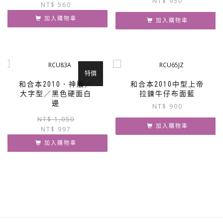
NT$
950
NT$
560
始
前
價
價
加入購物車
加入購物車
格：
格：
NT$ 590。
NT$ 560。
特價
和合本2010．神版／
和合本2010中型上帝
大字型／黑色硬面白
拉鍊牛仔布面藍
邊
NT$
900
原
目
NT$
1,050
加入購物車
NT$
997
始
前
價
價
加入購物車
格：
格：
NT$ 1,050。
NT$ 997。