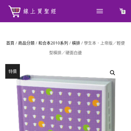
TOGGLE
0
NAVIGATION
首頁
/
商品分類
/
和合本2010系列
/
橫排
/ 學生本．上帝版／輕便
型橫排／硬面白邊
特價