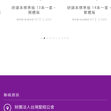
研讀本標準版 13本一套‧
研讀本標準版 14本一套‧
簡體版
繁體版
原
目
原
目
NT$
3,010
NT$
2,650
NT$
3,430
NT$
3,000
始
前
始
前
價
價
價
價
格：
格：
格：
格：
NT$ 3,010。
NT$ 2,650。
NT$ 3,430。
NT$ 3
,904。
聯絡資訊
財團法人台灣聖經公會