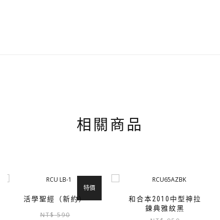
相關商品
特價
活學聖經（新約）
和合本2010中型神拉
鍊典雅紋黑
原
目
NT$
590