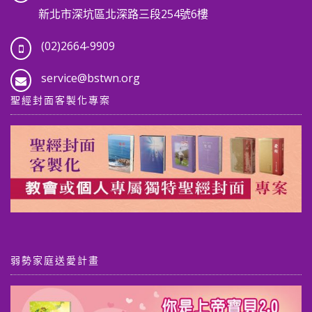
新北市深坑區北深路三段254號6樓
(02)2664-9909
service@bstwn.org
聖經封面客製化專案
弱勢家庭送愛計畫