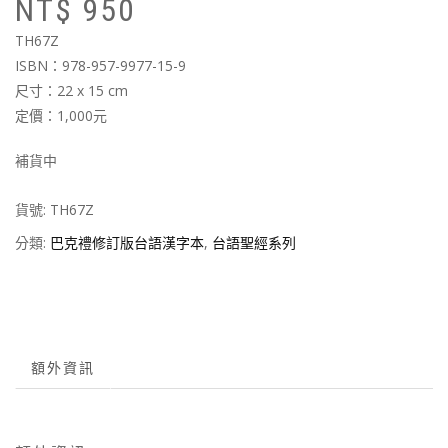
NT$
950
始
前
價
價
TH67Z
格
格
ISBN：978-957-9977-15-9
N
N
尺寸：22 x 15 cm
定價：1,000元
補貨中
貨號:
TH67Z
分類:
巴克禮修訂版台語漢字本
,
台語聖經系列
額外資訊