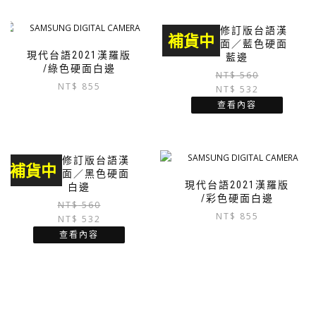
巴克禮修訂版台語漢
補貨中
字／硬面／藍色硬面
現代台語2021漢羅版
藍邊
/綠色硬面白邊
NT$
560
NT$
855
NT$
532
查看內容
巴克禮修訂版台語漢
補貨中
字／硬面／黑色硬面
現代台語2021漢羅版
白邊
/彩色硬面白邊
原
目
NT$
560
NT$
855
NT$
532
始
前
價
價
查看內容
格：
格：
NT$ 560。
NT$ 532。