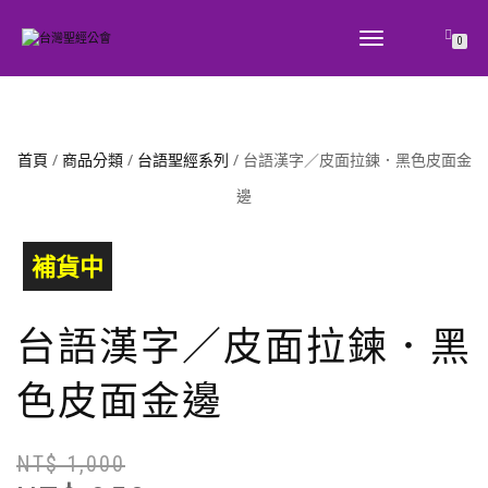
TOGGLE
0
NAVIGATION
首頁
/
商品分類
/
台語聖經系列
/ 台語漢字／皮面拉鍊．黑色皮面金
邊
補貨中
台語漢字／皮面拉鍊．黑
色皮面金邊
NT$
1,000
原
目