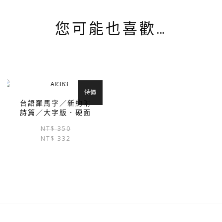
您可能也喜歡…
特價
台語羅馬字／新約附
詩篇／大字版．硬面
原
目
NT$
350
NT$
332
始
前
價
價
格：
格：
NT$ 350。
NT$ 332。