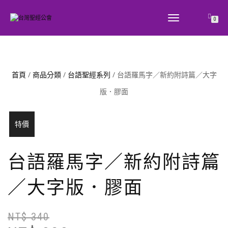
TOGGLE
0
NAVIGATION
首頁
/
商品分類
/
台語聖經系列
/ 台語羅馬字／新約附詩篇／大字
版．膠面
特價
台語羅馬字／新約附詩篇
／大字版．膠面
NT$
340
原
目