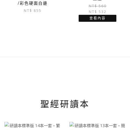
/彩色硬面白邊
NT$
560
NT$
855
NT$
532
查看內容
聖經研讀本