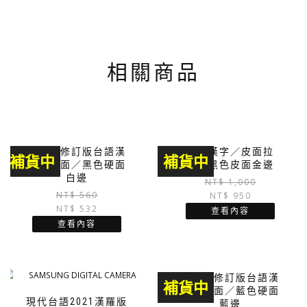
相關商品
巴克禮修訂版台語漢
台語漢字／皮面拉
補貨中
補貨中
字／硬面／黑色硬面
鍊．黑色皮面金邊
白邊
NT$
1,000
原
目
NT$
560
NT$
950
NT$
532
始
前
查看內容
價
價
查看內容
格：
格：
NT$ 560。
NT$ 532。
巴克禮修訂版台語漢
補貨中
字／硬面／藍色硬面
現代台語2021漢羅版
藍邊