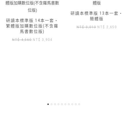
研讀本標準版 13本一套‧
簡體版
研讀本標準版 14本一套‧
繁體版加購數位版(不含羅
原
目
NT$
3,010
NT$
2,650
馬書數位版)
始
前
原
目
NT$
4,560
NT$
3,904
價
價
始
前
格：
格：
價
價
NT$ 3,010。
NT$ 2,650
格：
格：
NT$ 4,560。
NT$ 3,904。