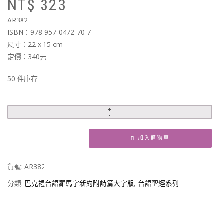
NT$
323
始
前
價
價
AR382
格
格
ISBN：978-957-0472-70-7
N
N
尺寸：22 x 15 cm
定價：340元
50 件庫存
加入購物車
貨號:
AR382
分類:
巴克禮台語羅馬字新約附詩篇大字版
,
台語聖經系列