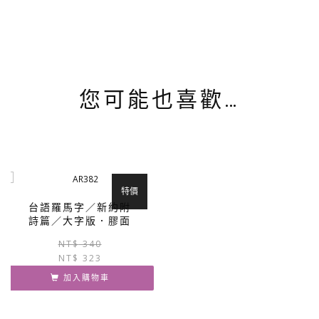
您可能也喜歡…
特價
台語羅馬字／新約附
詩篇／大字版．膠面
原
目
NT$
340
NT$
323
始
前
價
價
加入購物車
格：
格：
NT$ 340。
NT$ 323。