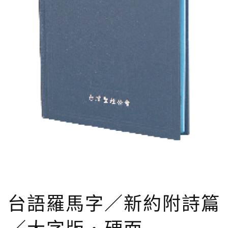
台語羅馬字／新約附詩篇