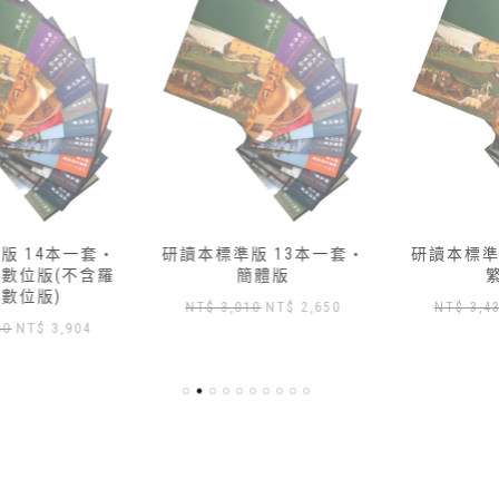
研讀本標準版 13本一套‧
研讀本標準版 14本一套‧
簡體版
繁體版
原
目
原
目
NT$
3,010
NT$
2,650
NT$
3,430
NT$
3,000
始
前
始
前
價
價
價
價
格：
格：
格：
格：
NT$ 3,010。
NT$ 2,650。
NT$ 3,430。
NT$ 3
,904。