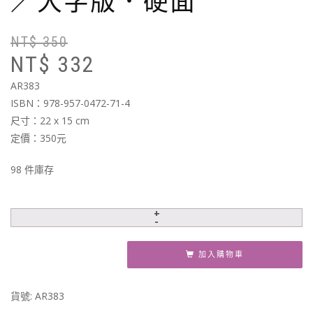
／大字版．硬面
NT$
350
原
目
NT$
332
始
前
價
價
AR383
格
格
ISBN：978-957-0472-71-4
N
N
尺寸：22 x 15 cm
定價：350元
98 件庫存
加入購物車
貨號:
AR383