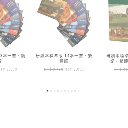
14本一套‧繁
研讀本標準版 — 01 創世
研讀本標準版
版
記‧繁體版加數位版
記‧繁
原
目
原
目
NT$
3,000
NT$
460
NT$
417
NT
始
前
始
前
價
價
價
價
格：
格：
格：
格：
T$ 3,430。
NT$ 3,000。
NT$ 460。
NT$ 417。