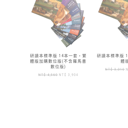
本一套‧繁
研讀本標準版 13本一套‧簡
研讀本標準版 
不含羅馬書
體版
體
原
目
NT$
3,010
NT$
2,650
NT$
3,430
目
3,904
始
前
前
價
價
價
格：
格：
格：
NT$ 3,010。
NT$ 2,650。
N
 4,560。
NT$ 3,904。