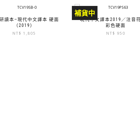
補貨中
研讀本–現代中文譯本 硬面
現代中文譯本2019／注音
（2019）
彩色硬面
NT$
1,805
NT$
950