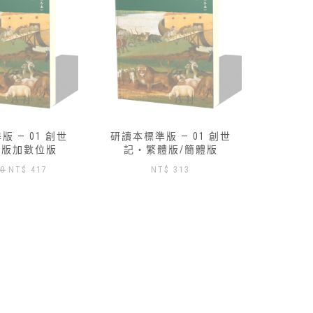
 — 01 創世
路得記研讀本-數位版免費索
研讀本標
體版/簡體版
取
記‧
$
313