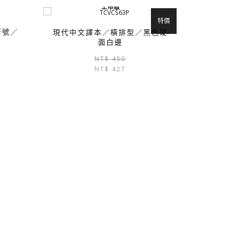
上帝版
特價
符號／
現代中文譯本／橫排型／黑色硬
面白邊
原
目
NT$
450
NT$
427
始
前
價
價
格：
格：
NT$ 450。
NT$ 427。