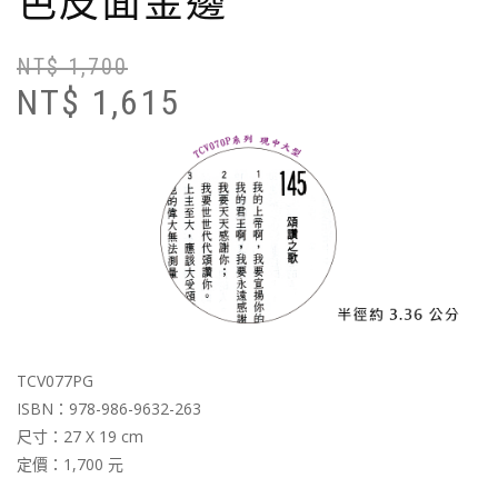
色皮面金邊
NT$
1,700
原
目
NT$
1,615
始
前
價
價
格
格
N
N
TCV077PG
ISBN：978-986-9632-263
尺寸：27 X 19 cm
定價：1,700 元