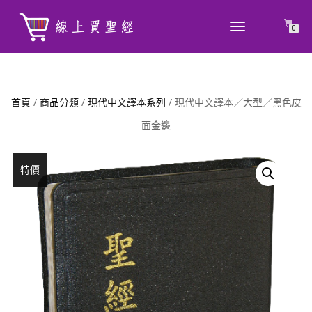
TOGGLE
0
NAVIGATION
首頁
/
商品分類
/
現代中文譯本系列
/ 現代中文譯本／大型／黑色皮
面金邊
特價