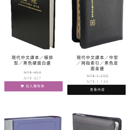
現代中文譯本／橫排
現代中文譯本／中型
型／黑色硬面白邊
／拇指索引／黑色皮
面金邊
原
目
NT$
450
NT$
1,200
NT$
427
始
前
NT$
1,140
價
價
加入購物車
格：
格：
查看內容
NT$ 450。
NT$ 427。