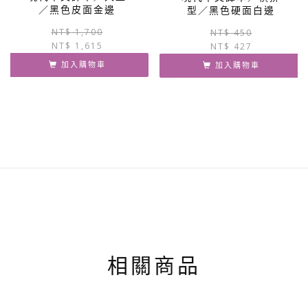
／黑色皮面金邊
型／黑色硬面白邊
原
目
NT$
1,700
NT$
450
NT$
1,615
始
前
NT$
427
價
價
加入購物車
加入購物車
格：
格：
NT$ 1,700。
NT$ 1,615。
相關商品