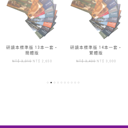
研讀本標準版 13本一套‧
研讀本標準版 14本一套‧
簡體版
繁體版
原
目
原
目
NT$
3,010
NT$
2,650
NT$
3,430
NT$
3,000
始
前
始
前
價
價
價
價
格：
格：
格：
格：
NT$ 3,010。
NT$ 2,650。
NT$ 3,430。
NT$ 3
,904。