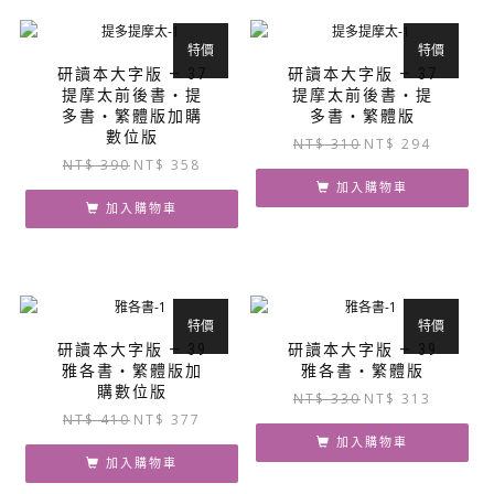
特價
特價
研讀本大字版 — 37
研讀本大字版 — 37
提摩太前後書‧提
提摩太前後書‧提
多書‧繁體版加購
多書‧繁體版
數位版
原
目
NT$
310
NT$
294
原
目
NT$
390
NT$
358
始
前
始
前
價
價
加入購物車
價
價
加入購物車
格：
格：
格：
格：
NT$ 310。
NT$ 294
NT$ 390。
NT$ 358。
特價
特價
研讀本大字版 — 39
研讀本大字版 — 39
雅各書‧繁體版加
雅各書‧繁體版
購數位版
原
目
NT$
330
NT$
313
原
目
NT$
410
NT$
377
始
前
始
前
價
價
加入購物車
價
價
加入購物車
格：
格：
格：
格：
NT$ 330。
NT$ 313