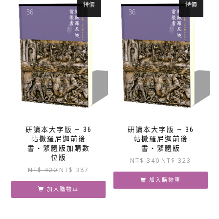
特價
特價
研讀本大字版 — 36
研讀本大字版 — 36
帖撒羅尼迦前後
帖撒羅尼迦前後
書‧繁體版加購數
書‧繁體版
位版
原
目
NT$
340
NT$
323
原
目
NT$
420
NT$
387
始
前
始
前
價
價
加入購物車
價
價
加入購物車
格：
格：
格：
格：
NT$ 340。
NT$ 323
NT$ 420。
NT$ 387。