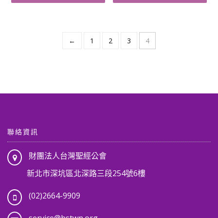
格：
格：
格：
格：
NT$ 370。
NT$ 339。
NT$ 290。
NT$ 275
←
1
2
3
4
聯絡資訊
財團法人台灣聖經公會
新北市深坑區北深路三段254號6樓
(02)2664-9909