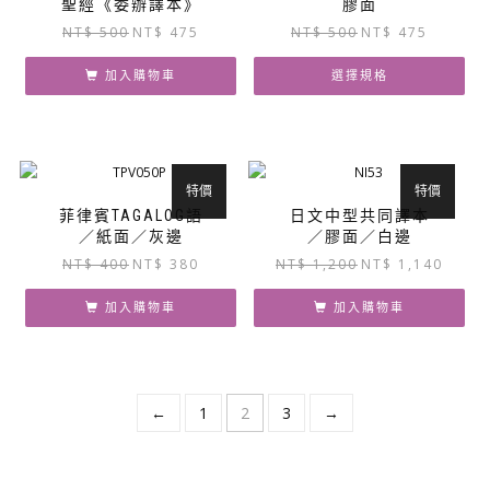
聖經《委辦譯本》
膠面
原
目
原
目
NT$
500
NT$
475
NT$
500
NT$
475
始
前
始
前
價
價
價
價
加入購物車
選擇規格
格：
格：
格：
格：
此
NT$ 500。
NT$ 475。
NT$ 500。
NT$ 475
產
品
有
特價
特價
多
菲律賓TAGALOG語
日文中型共同譯本
種
／紙面／灰邊
／膠面／白邊
款
原
目
原
目
NT$
400
NT$
380
NT$
1,200
NT$
1,140
式。
始
前
始
前
可
價
價
價
價
加入購物車
加入購物車
在
格：
格：
格：
格：
產
NT$ 400。
NT$ 380。
NT$ 1,200。
NT$ 1,
品
頁
←
1
2
3
→
面
選
擇
選