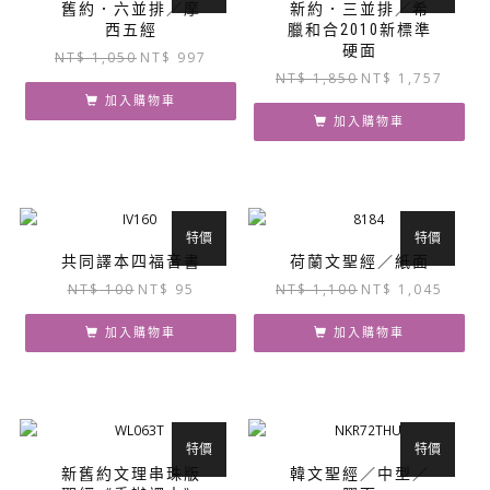
舊約．六並排／摩
新約．三並排／希
西五經
臘和合2010新標準
硬面
原
目
NT$
1,050
NT$
997
原
目
NT$
1,850
NT$
1,757
始
前
始
前
價
價
加入購物車
價
價
加入購物車
格：
格：
格：
格：
NT$ 1,050。
NT$ 997。
NT$ 1,850。
NT$ 1,
特價
特價
共同譯本四福音書
荷蘭文聖經／紙面
原
目
原
目
NT$
100
NT$
95
NT$
1,100
NT$
1,045
始
前
始
前
價
價
價
價
加入購物車
加入購物車
格：
格：
格：
格：
NT$ 100。
NT$ 95。
NT$ 1,100。
NT$ 1,
特價
特價
新舊約文理串珠版
韓文聖經／中型／