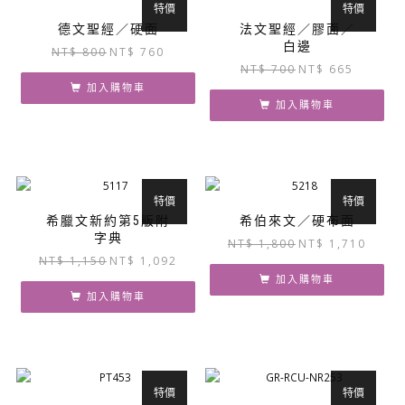
特價
特價
德文聖經／硬面
法文聖經／膠面／
白邊
原
目
NT$
800
NT$
760
原
目
NT$
700
NT$
665
始
前
始
前
價
價
加入購物車
價
價
加入購物車
格：
格：
格：
格：
NT$ 800。
NT$ 760。
NT$ 700。
NT$ 665
特價
特價
希臘文新約第5版附
希伯來文／硬布面
字典
原
目
NT$
1,800
NT$
1,710
原
目
NT$
1,150
NT$
1,092
始
前
始
前
價
價
加入購物車
價
價
加入購物車
格：
格：
格：
格：
NT$ 1,800。
NT$ 1,
NT$ 1,150。
NT$ 1,092。
特價
特價