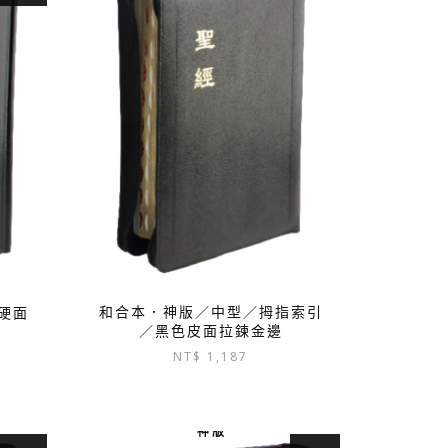
和合本．神版／中型／拇指索引
硬面
／黑色皮面拉鍊金邊
NT$
1,187
：
神 版
$ 570。