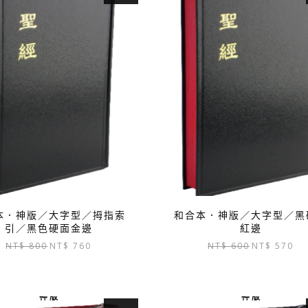
本．神版／大字型／拇指索
和合本．神版／大字型／黑
引／黑色硬面金邊
紅邊
原
目
原
目
NT$
800
NT$
760
NT$
600
NT$
570
始
前
始
前
價
價
價
價
格：
格：
格：
格
神 版
神 版
NT$ 800。
NT$ 760。
NT$ 600。
NT