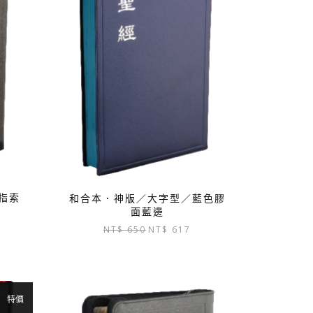
指索
和合本．神版／大字型／藍色膠
面藍邊
目
原
目
NT$
650
NT$
617
前
始
前
價
價
價
格：
格：
格：
T$ 1,425。
NT$ 650。
NT$ 617。
特價