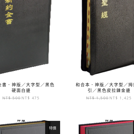
全書．神版／大字型／黑色
和合本．神版／大字型／拇
硬面白邊
引／黑色皮拉鍊金邊
原
目
原
NT$
500
NT$
475
NT$
1,500
NT$
1,425
始
前
始
價
價
價
格：
格：
格：
神 版
神 版
NT$ 500。
NT$ 475。
NT$ 1,500。
N
特價