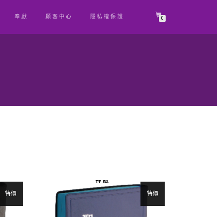
奉獻
顧客中心
隱私權保護
0
神 版
特價
特價