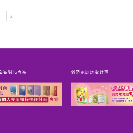
價
價
價
價
格：
格：
格：
格
NT$ 390。
NT$ 370。
NT$ 390。
NT
1
2
面客製化專案
弱勢家庭送愛計畫