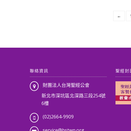
←
聯絡資訊
聖經封
財團法人台灣聖經公會
新北市深坑區北深路三段254號
6樓
(02)2664-9909
service@bstwn.org