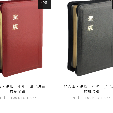
特價
本．神版／中型／紅色皮面
和合本．神版／中型／黑色
拉鍊金邊
拉鍊金邊
原
目
原
NT$
1,100
NT$
1,045
NT$
1,100
NT$
1,045
始
前
始
價
價
價