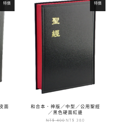
特價
特價
皮面
和合本．神版／中型／公用聖經
／黑色硬面紅邊
目
原
目
NT$
400
NT$
380
前
始
前
價
價
價