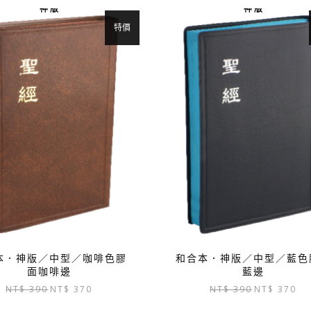
格：
格：
格：
神 版
神 版
NT$ 1,100。
NT$ 1,045。
NT$ 1,100。
N
特價
本．神版／中型／咖啡色膠
和合本．神版／中型／藍色
面咖啡邊
藍邊
原
目
原
目
NT$
390
NT$
370
NT$
390
NT$
370
始
前
始
前