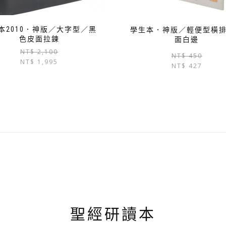
本2010．神版／大字型／黑
學生本．神版／輕便型橫
色皮面拉鍊
面白邊
原
目
NT$
2,100
NT$
450
NT$
1,995
始
前
NT$
427
價
價
格：
格：
NT$ 2,100。
NT$ 1,995。
聖經研讀本