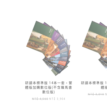
本一套‧繁
研讀本標準版 13本一套‧簡
研讀本標準版 
不含羅馬書
體版
體
原
目
NT$
3,010
NT$
2,650
NT$
3,430
目
3,904
始
前
前
價
價