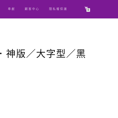
奉獻
顧客中心
隱私權保護
0
0．神版／大字型／黑
原
目
始
前
價
價
格：
格：
NT$ 1,050。
NT$ 997。