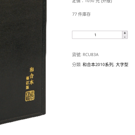
定價：1050 元 (外版)
77 件庫存
貨號:
RCU83A
分類:
和合本2010系列
,
大字型