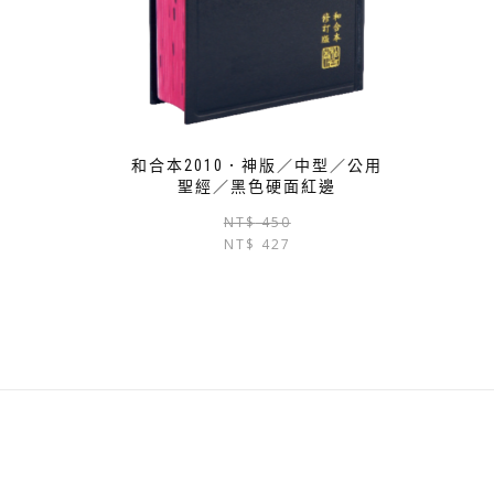
和合本2010．神版／中型／公用
聖經／黑色硬面紅邊
原
目
NT$
450
NT$
427
始
前
價
價
格：
格：
NT$ 450。
NT$ 427。