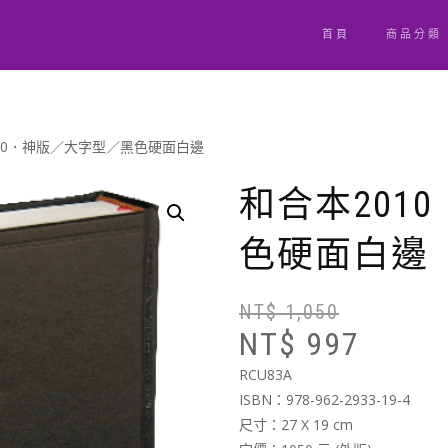
首頁
商品分類
010．神版／大字型／黑色硬面白邊
和合本201
色硬面白邊
NT$
1,050
NT$
997
RCU83A
ISBN：978-962-2933-19-4
尺寸：27 X 19 cm