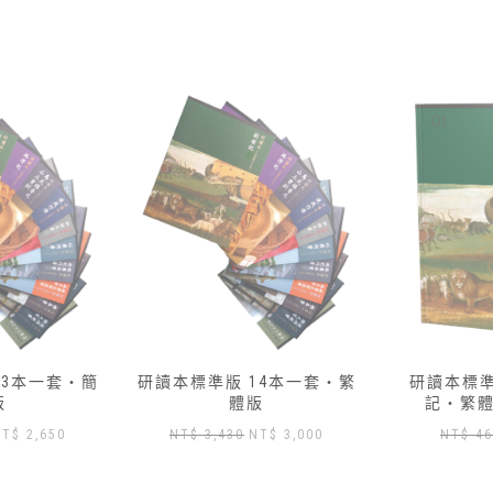
14本一套‧繁
研讀本標準版 — 01 創世
研讀本標準版
版
記‧繁體版加數位版
記‧繁
原
目
原
目
NT$
3,000
NT$
460
NT$
417
NT
始
前
始
前
價
價
價
價