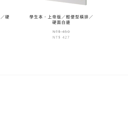
排／硬
學生本．上帝版／輕便型橫排／
硬面白邊
原
目
原
目
NT$
450
始
前
NT$
427
始
前
價
價
價
價
格：
格：
格：
格：
NT$ 450。
NT$ 427。
NT$ 450。
NT$ 427。