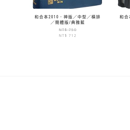
和合本2010．神版／中型／橫排
和合
／簡體版/典雅藍
原
目
NT$
750
NT$
712
始
前
價
價
格：
格：
NT$ 750。
NT$ 712。