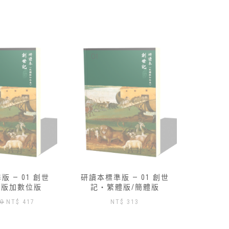
 — 01 創世
路得記研讀本-數位版免費索
研讀本標
體版/簡體版
取
記‧
$
313