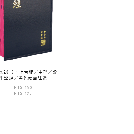
本2010．上帝版／中型／公
用聖經／黑色硬面紅邊
原
目
NT$
450
NT$
427
始
前
價
價
格：
格：
NT$ 450。
NT$ 427。