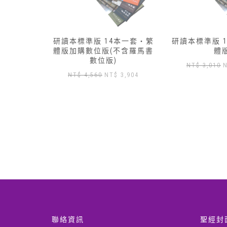
本一套‧繁
研讀本標準版 13本一套‧簡
研讀本標準版 
不含羅馬書
體版
體
原
目
NT$
3,010
NT$
2,650
NT$
3,430
目
3,904
始
前
前
價
價
價
格：
格：
格：
NT$ 3,010。
NT$ 2,650。
N
 4,560。
NT$ 3,904。
聯絡資訊
聖經封