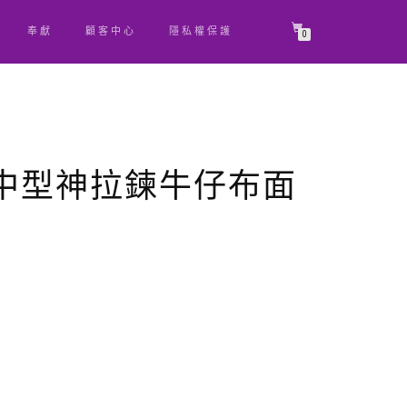
奉獻
顧客中心
隱私權保護
0
0中型神拉鍊牛仔布面