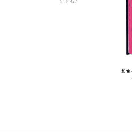
NT$
427
始
前
價
價
格：
格：
NT$ 450。
NT$ 427。
和合