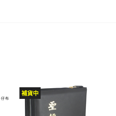
補貨中
牛仔布