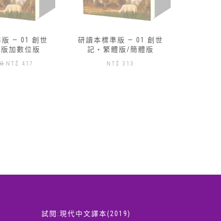
 — 01 創世
路得記研讀本-數位版免費索
研讀本標
體版/簡體版
取
記‧
$
313
試閱:現代中文譯本(2019)