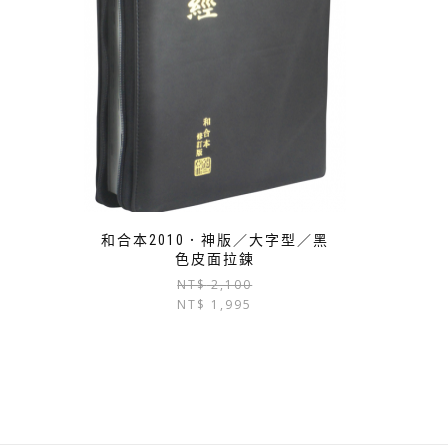
和合本2010．神版／大字型／黑
色皮面拉鍊
原
目
NT$
2,100
NT$
1,995
始
前
價
價
格：
格：
NT$ 2,100。
NT$ 1,995。