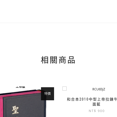
相關商品
上帝版
特價
和合本2010中型上帝拉鍊
面藍
NT$
900