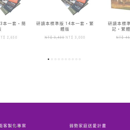
14本一套‧繁
研讀本標準版 — 01 創世
研讀本標準版
版
記‧繁體版加數位版
記‧繁
原
目
原
目
NT$
3,000
NT$
460
NT$
417
NT
始
前
始
前
價
價
價
價
格：
格：
格：
格：
T$ 3,430。
NT$ 3,000。
NT$ 460。
NT$ 417。
面客製化專案
弱勢家庭送愛計畫