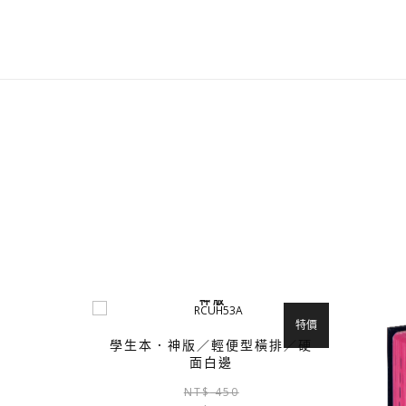
神 版
特價
學生本．神版／輕便型橫排／硬
面白邊
原
目
NT$
450