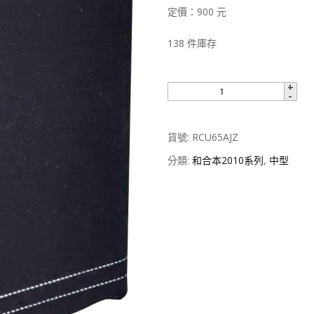
定價：900 元
138 件庫存
貨號:
RCU65AJZ
分類:
和合本2010系列
,
中型