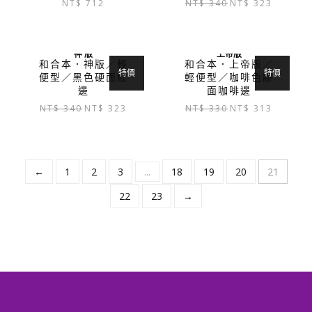
原
目
NT$
712
NT$
340
NT$
323
始
前
價
價
格：
格：
神 版
上帝版
NT$ 340。
NT$ 323
和合本．神版／輕
和合本．上帝版／
特價
特價
便型／黑色硬面紅
輕便型／咖啡色膠
邊
面咖啡邊
原
目
原
目
NT$
340
NT$
323
NT$
330
NT$
313
始
前
始
前
價
價
價
價
格：
格：
格：
格：
NT$ 340。
NT$ 323。
NT$ 330。
NT$ 313
←
1
2
3
...
18
19
20
21
22
23
→