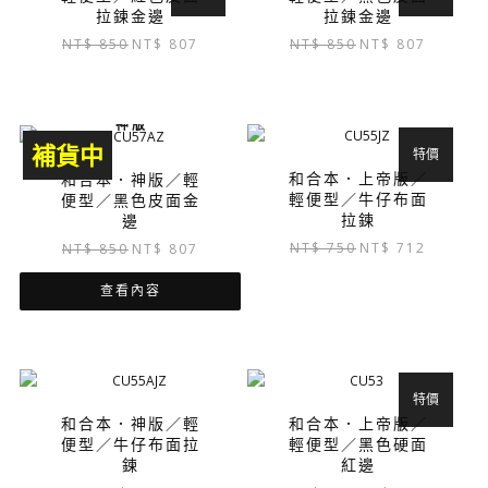
拉鍊金邊
拉鍊金邊
原
目
原
目
NT$
850
NT$
807
NT$
850
NT$
807
始
前
始
前
價
價
價
價
格：
格：
格：
格：
神 版
NT$ 850。
NT$ 807。
NT$ 850。
NT$ 807
補貨中
特價
和合本．上帝版／
和合本．神版／輕
輕便型／牛仔布面
便型／黑色皮面金
拉鍊
邊
原
目
原
目
NT$
750
NT$
712
NT$
850
NT$
807
始
前
始
前
價
價
查看內容
價
價
格：
格：
格：
格：
NT$ 750。
NT$ 712
NT$ 850。
NT$ 807。
特價
和合本．神版／輕
和合本．上帝版／
便型／牛仔布面拉
輕便型／黑色硬面
鍊
紅邊