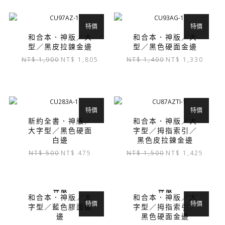
特價
特價
和合本．神版／大
和合本．神版／大
型／黑皮拉鍊金邊
型／黑色硬面金邊
原
目
原
目
NT$
1,900
NT$
1,805
NT$
1,400
NT$
1,330
始
前
始
前
價
價
價
價
格：
格：
格：
格：
NT$ 1,900。
NT$ 1,805。
NT$ 1,400。
NT$ 1,
特價
特價
新約全書．神版／
和合本．神版／大
大字型／黑色硬面
字型／拇指索引／
白邊
黑色皮拉鍊金邊
原
目
原
目
NT$
500
NT$
475
NT$
1,500
NT$
1,425
始
前
始
前
價
價
價
價
格：
格：
格：
格：
神 版
神 版
NT$ 500。
NT$ 475。
NT$ 1,500。
NT$ 1,
和合本．神版／大
和合本．神版／大
特價
特價
字型／藍色膠面藍
字型／拇指索引／
邊
黑色硬面金邊