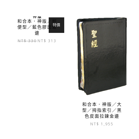
神 版
和合本．神版／輕
特價
便型／藍色膠面藍
邊
原
目
NT$
330
NT$
313
始
前
價
價
格：
格：
NT$ 330。
NT$ 313。
和合本．神版／大
型／拇指索引／黑
色皮面拉鍊金邊
NT$
1,955