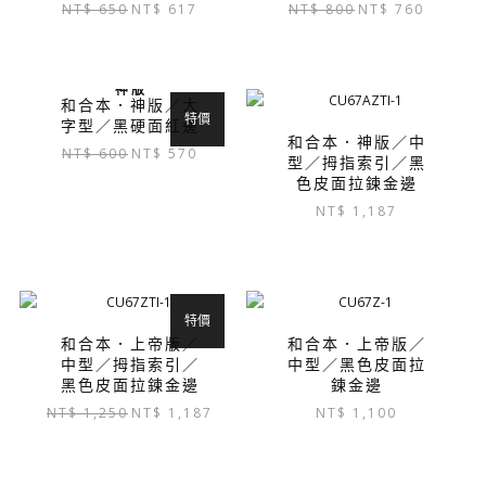
原
目
原
目
NT$
650
NT$
617
NT$
800
NT$
760
始
前
始
前
價
價
價
價
格：
格：
格：
格：
神 版
NT$ 650。
NT$ 617。
NT$ 800。
NT$ 760
和合本．神版／大
特價
字型／黑硬面紅邊
和合本．神版／中
原
目
NT$
600
NT$
570
型／拇指索引／黑
始
前
色皮面拉鍊金邊
價
價
NT$
1,187
格：
格：
NT$ 600。
NT$ 570。
此
特價
產
和合本．上帝版／
和合本．上帝版／
品
中型／拇指索引／
中型／黑色皮面拉
有
黑色皮面拉鍊金邊
鍊金邊
多
原
目
NT$
1,250
NT$
1,187
NT$
1,100
種
始
前
款
價
價
式
格：
格：
可