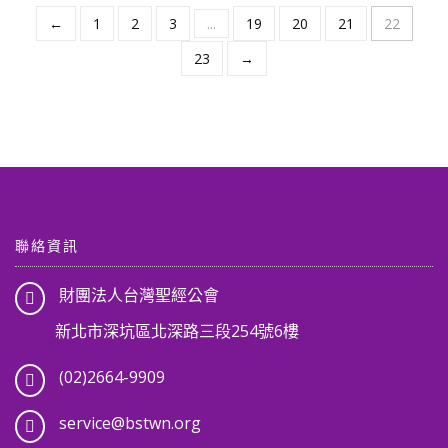
NT$ 1,250。
NT$ 1,187。
在
←
1
2
3
...
19
20
21
22
產
23
→
品
頁
面
選
擇
選
項
聯絡資訊
財團法人台灣聖經公會
新北市深坑區北深路三段254號6樓
(02)2664-9909
service@bstwn.org