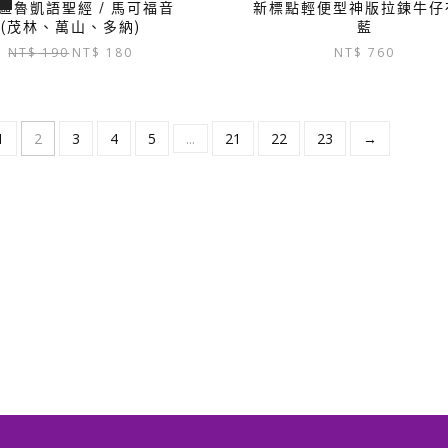
區魯凱語聖經 / 馬可福音
新標點輕便型神版拉鍊牛仔
(茂林、萬山、多納)
藍
原
目
NT$
190
NT$
180
NT$
760
始
前
價
價
格：
格：
NT$ 190。
NT$ 180。
1
2
3
4
5
...
21
22
23
→