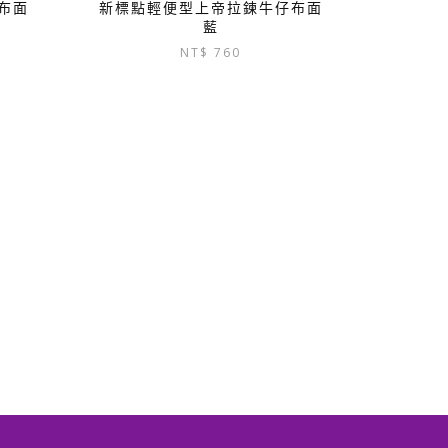
布面
新標點輕便型上帝拉鍊牛仔布面
藍
NT$
760