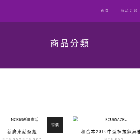
首頁
商品分類
商品分類
特價
新廣東話聖經
和合本2010中型神拉鍊典
原
目
NT$
850
NT$
807
NT$
950