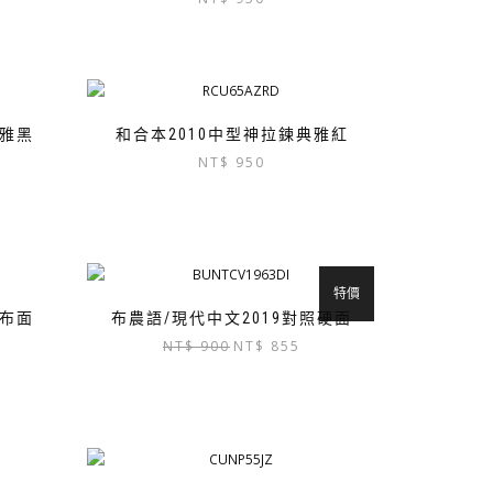
典雅黑
和合本2010中型神拉鍊典雅紅
NT$
950
特價
仔布面
布農語/現代中文2019對照硬面
原
目
NT$
900
NT$
855
始
前
價
價
格：
格：
NT$ 900。
NT$ 855。