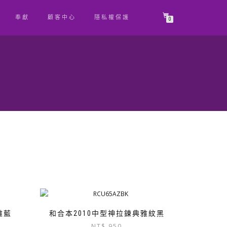
奉獻
顧客中心
隱私權保護
0
雅藍
和合本2010中型神拉鍊典雅紋黑
NT$
950