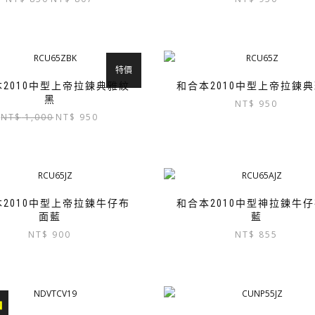
始
前
價
價
格：
格：
NT$ 850。
NT$ 807。
特價
2010中型上帝拉鍊典雅紋
和合本2010中型上帝拉鍊
黑
NT$
950
原
目
NT$
1,000
NT$
950
始
前
價
價
格：
格：
NT$ 1,000。
NT$ 950。
2010中型上帝拉鍊牛仔布
和合本2010中型神拉鍊牛
面藍
藍
NT$
900
NT$
855
中