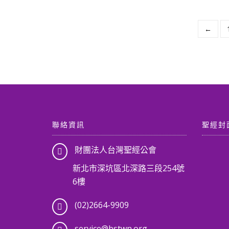
←
聯絡資訊
聖經封
財團法人台灣聖經公會
新北市深坑區北深路三段254號
6樓
(02)2664-9909
service@bstwn.org