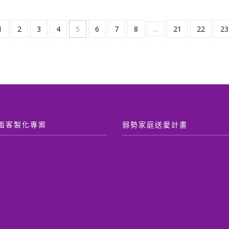
價
價
NT$ 400。
NT
格：
格：
NT$ 800。
NT$ 760。
1
2
3
4
5
6
7
8
...
21
22
23
面客製化專案
弱勢家庭送愛計畫