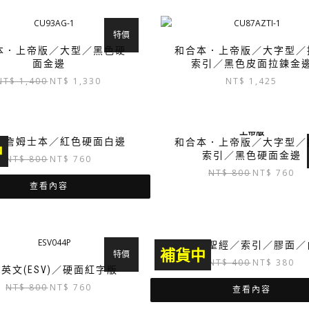
特價
本．上帝版／大型／黑色硬
和合本．上帝版／大字型／
面金邊
索引／黑色皮面拉鍊金
原
目
NT$
1,400
NT$
1,330
NT$
1,425
始
前
價
價
格：
格：
上帝版
NT$ 1,400。
NT$ 1,330。
皇詹姆士本／紅色硬面白邊
和合本．上帝版／大字型／
中
索引／黑色硬面金邊
原
目
NT$
800
NT$
760
原
目
始
前
NT$
800
NT$
760
始
前
查看內容
價
價
價
價
格：
格：
格：
格
NT$ 800。
NT$ 760。
NT$ 800。
NT
印尼文聖經／索引／膠面／
補貨中
特價
原
目
NT$
400
NT$
380
英文(ESV)／硬面紅字版
始
前
原
目
NT$
800
NT$
760
查看內容
價
價
始
前
格：
格