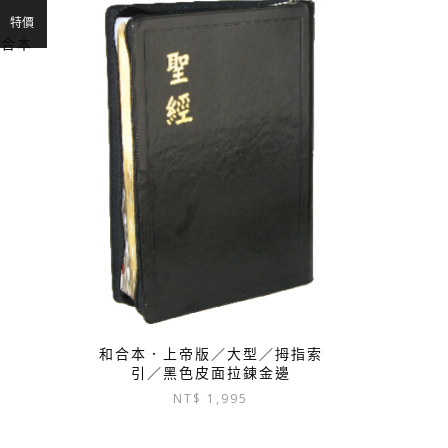
特價
和合本
：
$ 950。
和合本．上帝版／大型／拇指索
引／黑色皮面拉鍊金邊
NT$
1,995