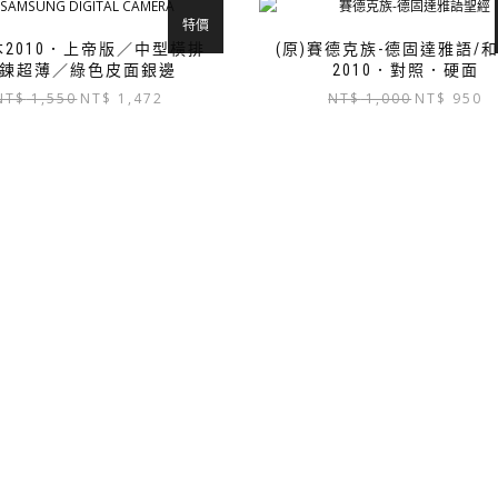
特價
2010．上帝版／中型橫排
(原)賽德克族-德固達雅語/
鍊超薄／綠色皮面銀邊
2010．對照．硬面
原
目
原
目
NT$
1,550
NT$
1,472
NT$
1,000
NT$
950
始
前
始
前
價
價
價
價
格：
格：
格：
格
NT$ 1,550。
NT$ 1,472。
NT$ 1,000。
NT