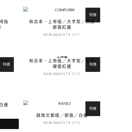
特價
拇指
和合本．上帝版／大字型／黑皮
邊
膠面紅邊
原
目
NT$
650
NT$
617
始
前
價
價
格：
格：
上帝版
NT$ 650。
NT$ 617。
拇指
和合本．上帝版／大字型／黑色
特價
特價
硬面紅邊
原
目
NT$
600
NT$
570
始
前
價
價
：
格：
格：
$ 760。
NT$ 600。
NT$ 570。
白邊
特價
越南文聖經／膠面／白邊
原
目
NT$
600
NT$
570
始
前
：