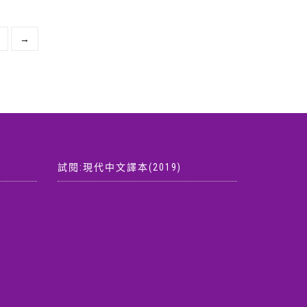
價
價
$ 380。
格：
格：
NT$ 600。
NT$ 570。
→
試閱:現代中文譯本(2019)